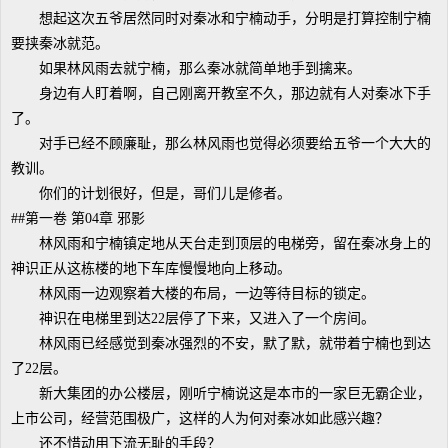
想起这次五爷居然同时对秦冰和宁楠动手，分明是打算控制宁楠
要挟秦冰就范。
如果林风雨去就宁楠，那么秦冰就简单地手到擒来。
身边有人盯着啊，自己刚离开教室不久，那边就有人对秦冰下手
了。
对手已经不顾廉耻，那么林风雨也觉得必须要给五爷一个大大的
教训。
你们的计划很好，但是，哥们儿是修者。
##第一卷 第04章 邪影
林风雨和宁楠镇定地从天台走到顶层的电梯旁，留在秦冰身上的
神识正从这栋楼的地下车库慢慢地向上移动。
林风雨一边观察着大楼的布局，一边等待目标的锁定。
神识在电梯里到达22层停了下来，又进入了一个房间。
林风雨已经感觉到秦冰强烈的不安，默了默，就带着宁楠也到达
了22层。
新大集团的办公楼层，刚听宁楠说这是本市的一家巨无霸企业，
上市公司，经营范围极广，这样的人为何对秦冰如此感兴趣？
还不惜动用下流无耻的手段？