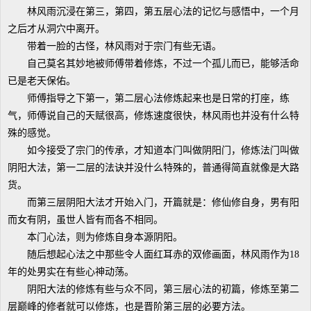
林风雨沉浸在第三，第四，第五层心法的记忆与感悟中，一个月
之后才从洞穴中离开。
带着一脸的古怪，林风雨对于宗门有些无语。
自己莫名其妙地被师傅带着修炼，不过一个孤儿而已，能够活命
已是老天保佑。
师傅指导之下第一，第二层心法修炼起来也是日常的打座，练
气，师傅说自己的天赋很高，修炼速度很快，林风雨也并没有什么特
殊的感觉。
如今接受了宗门的传承，才知道本门叫做阴阳门，修炼法门叫做
阴阳大法，第一二层的法诀并没什么特殊的，普通得简直就像是大路
货。
而第三层阴阳大法才开始入门，开篇就是：修仙修自身，男有阳
而女有阴，虽世人皆有而各不相同。
本门心法，则为修炼自身本源阴阳。
随后想起心法之中那些令人面红耳赤的双修画面，林风雨作为18
年的处男实在有些心神动荡。
阴阳大法的修炼有些与众不同，第三层心法的初篇，修炼至第二
层巅峰的修者就可以修炼，也是晋阶第三层的必要方法。