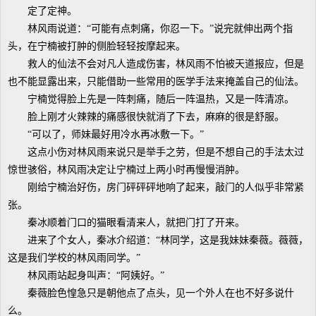
定了定神。
林风雨说道：“可能有点刺痛，你忍一下。”说完就伸出两个指
头，在宁楠被打肿的侧脸轻轻按摩起来。
救人的仙法不会对凡人造成伤害，林风雨不怕被天道报应，但是
也不能显露出来，只能借助一些常用的医学手法来掩盖自己的仙法。
宁楠觉得脸上先是一阵刺痛，随后一阵温热，又是一阵清凉。
脸上刚才火辣辣的痛感很快就消了下去，麻麻的很是舒服。
“可以了，师妹最好用冷水再冰敷一下。”
这点小伤对林风雨来说只是举手之劳，但是不想自己的手法太过
惊世骇俗，林风雨决定让宁楠过上两小时再慢慢消肿。
刚给宁楠治好伤，房门砰砰砰地响了起来，敲门的人似乎非常紧
张。
秦冰顺着门口的猫眼看清来人，就把门打了开来。
进来了个女人，秦冰介绍道：“林同学，这是我妹妹秦薇。薇薇，
这是我们学校的林风雨同学。”
林风雨站起身叫声：“阿姨好。”
秦薇脸色惶急只是朝他点了点头，见一个外人在也不好多说什
么。