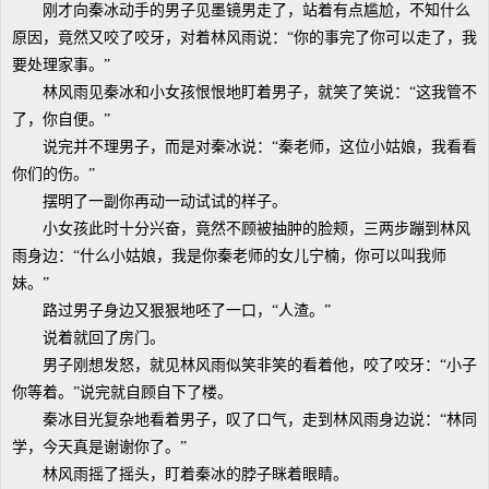
刚才向秦冰动手的男子见墨镜男走了，站着有点尴尬，不知什么
原因，竟然又咬了咬牙，对着林风雨说：“你的事完了你可以走了，我
要处理家事。”
林风雨见秦冰和小女孩恨恨地盯着男子，就笑了笑说：“这我管不
了，你自便。”
说完并不理男子，而是对秦冰说：“秦老师，这位小姑娘，我看看
你们的伤。”
摆明了一副你再动一动试试的样子。
小女孩此时十分兴奋，竟然不顾被抽肿的脸颊，三两步蹦到林风
雨身边：“什么小姑娘，我是你秦老师的女儿宁楠，你可以叫我师
妹。”
路过男子身边又狠狠地呸了一口，“人渣。”
说着就回了房门。
男子刚想发怒，就见林风雨似笑非笑的看着他，咬了咬牙：“小子
你等着。”说完就自顾自下了楼。
秦冰目光复杂地看着男子，叹了口气，走到林风雨身边说：“林同
学，今天真是谢谢你了。”
林风雨摇了摇头，盯着秦冰的脖子眯着眼睛。