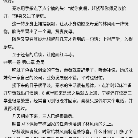
做好。
秦冰用手指点了点宁楠的头：“就你贪嘴，赶紧帮你师兄收拾
好。”转身又进了厨房。
这一转身身上裙摆飘飘，让从小身边缺乏母爱的林风雨一阵恍
惚，脑海里冒出了一个词，贤妻良母。
随后又莫名其妙地想起前几天才看到的一句话：上得厅堂，入得
厨房。
至于还有的后续，让他面红耳赤。
##第一卷 第03章 危局
吃过了色香味俱全的午饭，秦薇就告辞走了，听秦冰说，她的妹
妹有一家自己的公司，业务发展很不错，平时也很忙。
接下来的日子很平淡，秦冰的生活很有规律，7 点准时起床准备
好早饭就出门慢跑，8 点半回来洗澡之后就去上班，宁楠还在读高三
学业很是繁重，经常自习到很晚才回家，秦薇只是偶尔来个电话，并
没再出现过。
几天相处下来，三人已经很熟悉。
晚自习下课接宁楠回家的任务也落到了林风雨的头上。
宁楠泼辣调皮，时常给林风雨制造些惊喜，什么卧室门口多了个