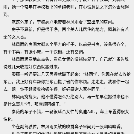
雨，她一个常年在学校教书的单纯老师，在心慌意乱之下怎么会想得
到。
就这么定了，宁楠高兴地带着林风雨看了空出来的房间。
房子不算新，但是很干净，两个美人儿居住的地方，飘着若有若
无的女人香。
林风雨的房间大概10个平方的样子，以前是书房，设备很齐全，
有个书桌，有张小床，一个衣橱，还有空调。
林风雨满意地点点头，看母女俩的情绪恢复了，自己就准备告辞
说过几天收拾好东西就搬过来。
秦薇一听还要过几天再搬就蹦了起来：“林同学，你现在就去收拾
东西，我正好有车帮你把东西搬了省的你麻烦。走走走，我和你一起
去。姐，你不赶紧收拾顿午餐，好好感谢人家林同学。”
林风雨挠挠头，他不懂得怎么拒绝别人，再一想早点搬过来也不
是什么事儿“行，那麻烦阿姨了。”
秦薇的车子不错，一辆很适合女性的奥迪A4L ，车上布置得很女
性化。
坐在副驾驶位，林风雨灵敏的嗅觉鼻子里闻到一股幽幽暗香。