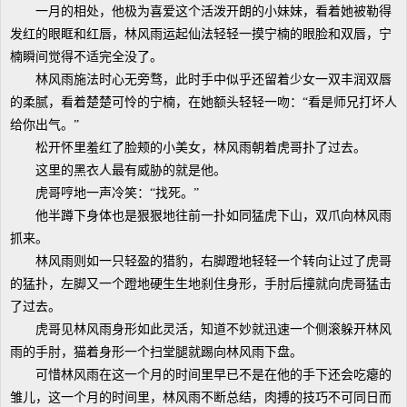
一月的相处，他极为喜爱这个活泼开朗的小妹妹，看着她被勒得
发红的眼眶和红唇，林风雨运起仙法轻轻一摸宁楠的眼脸和双唇，宁
楠瞬间觉得不适完全没了。
林风雨施法时心无旁骛，此时手中似乎还留着少女一双丰润双唇
的柔腻，看着楚楚可怜的宁楠，在她额头轻轻一吻：“看是师兄打坏人
给你出气。”
松开怀里羞红了脸颊的小美女，林风雨朝着虎哥扑了过去。
这里的黑衣人最有威胁的就是他。
虎哥哼地一声冷笑：“找死。”
他半蹲下身体也是狠狠地往前一扑如同猛虎下山，双爪向林风雨
抓来。
林风雨则如一只轻盈的猎豹，右脚蹬地轻轻一个转向让过了虎哥
的猛扑，左脚又一个蹬地硬生生地刹住身形，手肘后撞就向虎哥猛击
了过去。
虎哥见林风雨身形如此灵活，知道不妙就迅速一个侧滚躲开林风
雨的手肘，猫着身形一个扫堂腿就踢向林风雨下盘。
可惜林风雨在这一个月的时间里早已不是在他的手下还会吃瘪的
雏儿，这一个月的时间里，林风雨不断总结，肉搏的技巧不可同日而