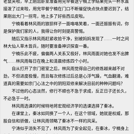
老鼠夹啦，早上刚出卧室准备用完早餐送宁楠上学结果兜头一杯水直
接泼了过来啦，用完早餐宁楠在门口不断催促快点快点要迟到了，结
果刚出大门一拐弯，地上多了好些西瓜皮啦。
宁楠看着林风雨的狼狈样子一面咯咯笑着，一面还振振有词，你
是保护我们家的人，我得让你时刻提高警惕。
随后又指示林风雨赶紧收拾干净，别被妈妈发现了……一时之间
林大仙人草木皆兵，随时要准备神识探查一番。
宁楠乐此不疲，偏偏两人关系又极好，林风雨面对她也发不出脾
气……林风雨每日在晚上和清晨修炼四个小时。
自从打开了宗门密室之后，林风雨觉得自己的修炼越来越不对
劲，不但进度极慢，而且每次修炼过后总是心浮气躁，气血翻涌，难
道真的需要如宗门心法之中的阴阳双修来解决目前的种种问题吗？
不过他的心态淡然，修行不顺也不急于求成，反正日子还长久，
不必急于一时。
林风雨选课的时候特地将宏观经济学的选课选择了秦冰。
在课堂上，秦冰如同换了一个人，在这个领域，她就是权威，那
股自信和骄傲，让林风雨领略了秦冰不一样的风采。
宁涛似乎消失不见了，林风雨为了安全起见，在秦冰，宁楠身上