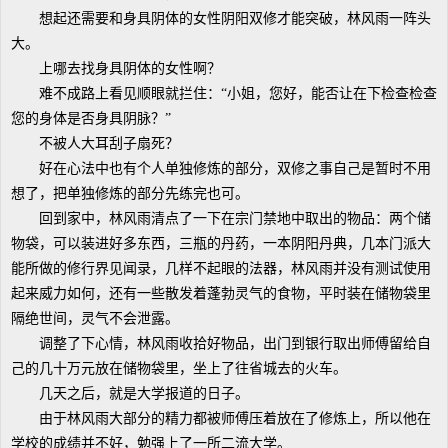
想起还需要和身具阴体的女性阴阳双修才能突破，林风雨一阵头
大。
上哪去找身具阴体的女性啊？
难不成路上看见顺眼就拦住：“小姐，您好，能否让在下检查检查
您的身体是否身具阴脉？”
不被人大耳刮子扇死？
好在心法中也有个人单独修炼的部分，双修之事自己是暂时不用
想了，把单独修炼的部分先练完也可。
回到家中，林风雨清点了一下在宗门禁地中取出的物品：两个储
物袋，可以装进好多东西，三瓶的丹药，一本阴阳丹典，几本门派大
能所做的修行界见闻录，几样不起眼的法器，林风雨并没有测试使用
起来威力如何，还有一些散发着蓬勃灵气的食物，平时装在储物袋里
隔绝世间，灵气不会泄露。
调整了下心情，林风雨收拾好物品，出门到银行取出师傅留给自
己的几十万元放在储物袋里，坐上了往省城去的火车。
几天之后，就是大学报道的日子。
由于林风雨大部分的精力都被师傅压着放在了修炼上，所以他在
学校的成绩并不好，勉强上了一所二流大学。