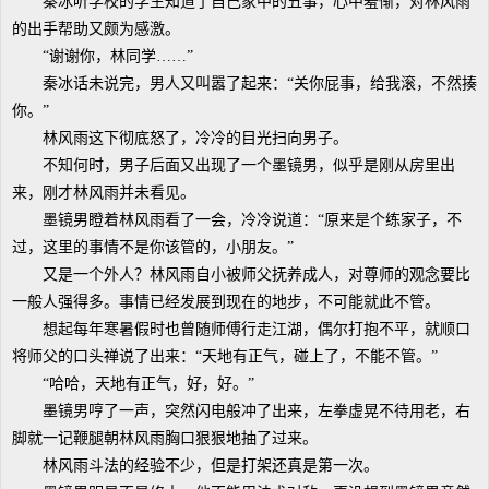
秦冰听学校的学生知道了自己家中的丑事，心中羞惭，对林风雨
的出手帮助又颇为感激。
“谢谢你，林同学……”
秦冰话未说完，男人又叫嚣了起来：“关你屁事，给我滚，不然揍
你。”
林风雨这下彻底怒了，冷冷的目光扫向男子。
不知何时，男子后面又出现了一个墨镜男，似乎是刚从房里出
来，刚才林风雨并未看见。
墨镜男瞪着林风雨看了一会，冷冷说道：“原来是个练家子，不
过，这里的事情不是你该管的，小朋友。”
又是一个外人？林风雨自小被师父抚养成人，对尊师的观念要比
一般人强得多。事情已经发展到现在的地步，不可能就此不管。
想起每年寒暑假时也曾随师傅行走江湖，偶尔打抱不平，就顺口
将师父的口头禅说了出来：“天地有正气，碰上了，不能不管。”
“哈哈，天地有正气，好，好。”
墨镜男哼了一声，突然闪电般冲了出来，左拳虚晃不待用老，右
脚就一记鞭腿朝林风雨胸口狠狠地抽了过来。
林风雨斗法的经验不少，但是打架还真是第一次。