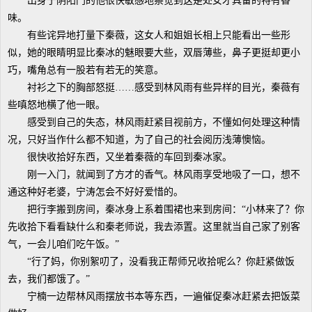
出身于阴阳门的他很快敏感地察觉到这是处女才具备的特有香
味。
有些诧异地打量下秦薇，这女人和姐姐长相上只能看出一些形
似，她的眼睛明显比秦冰的魅眼要大些，双唇薄些，鼻子更挺却更小
巧，嘴角总有一股若有若无的笑意。
衬衫之下的胸部怒挺……感受到林风雨有些异样的目光，秦薇有
些嗔怒地横了他一眼。
感受到自己的失态，林风雨赶紧目视前方，不懂如何处理这种情
况，只好当作什么都不知道，为了自己的社会阅历浅薄懊恼。
很快收拾好东西，又坐着秦薇的车回到秦冰家。
刚一入门，就闻到了方才的香气。林风雨享受地吸了一口，想不
通这种好老婆，宁涛怎会不好好爱惜的。
把行李搬到房间，秦冰身上系着围裙也来到房间：“小林来了？你
先收拾下看看缺什么和秦老师说，我去添置。这里就当自己家了别客
气，一会儿咱们吃午饭。”
“行了妈，你别絮叨了，没看我正帮师兄收拾呢么？你赶紧做饭
去，我们都饿了。”
宁楠一边帮林风雨摆放书本等东西，一遍催促秦冰赶紧去把饭菜