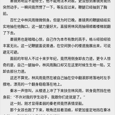
墨镜男明显不是修士，他不能用法术对敌，更没想到墨镜男竟然
突然动手，一瞬间竟然愣了一下，等反应过来，鞭腿已经抽到了胸
前。
百忙之中林风雨微微侧身。但是为时已晚，墨镜男的鞭腿结结实
实地抽在他胸口，这一腿力量好大，直接将林风雨抽得顺着楼梯就翻
了下去。
墨镜男也是暗暗心惊，自己作为本市有数的高手，格斗经验经验
丰富无比。这一记鞭腿虽说普通，在空间狭小的楼道施展出来，可说
避无可避。
面前的年轻人不过十来岁年纪，竟然用侧身卸去力道，更令人惊
奇的是，自己一腿抽中，林风雨胸口却又在这里时候生生地一陷，又
卸去部分力道。
这还不算完，林风雨竟然在被自己抽在空中翻滚即将落地时左手
撑地，漂亮的一个翻身稳稳落在地上。
秦冰一声惊叫，从楼道上冲了下来扶住林风雨，转身竟然挡在他
身前：“不许对我的学生动手，我跟你们走就是了。”
这一刻，刚才显得柔弱的秦老师竟然表情坚毅。
那个女孩也跑了下来，眼角还挂着泪痕，却更加鉴定地挡在秦冰