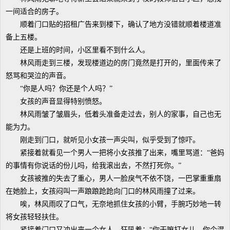
一间适合的房子。
顺着门口贴的招租广告来到楼下，确认了地方没错就顺着楼道准
备上五楼。
还是上班的时间，小区里看不到什么人。
林风雨走到三楼，发现楼道边的房门竟然是打开的，里面传来了
怒骂和哭泣的声音。
“你是人吗？你还是个人吗？”
女孩的声音显得特别愤怒。
林风雨皱了皱眉头，低着头准备走过去，别人的家事，自己也无
能为力。
刚走到门口，就听见小女孩一声尖叫，似乎受到了惊吓。
紧接着就看见一个男人一把将小女孩推了出来，嘴里骂道：“爸妈
的事情有你说话的份儿吗，给我滚出去，不然打死你。”
女孩被推的失去了重心，男人一脸戾气不依不饶，一巴掌重重扇
在她脸上，女孩闷叫一声踉踉跄跄向门口的林风雨撞了过来。
唉，林风雨叹了口气，无奈地抓住女孩的小臂，手腕巧妙地一转
将女孩轻轻扶住。
紧接着门口又冲出来一个女人，狂吼着：“你干嘛打女儿，你个混