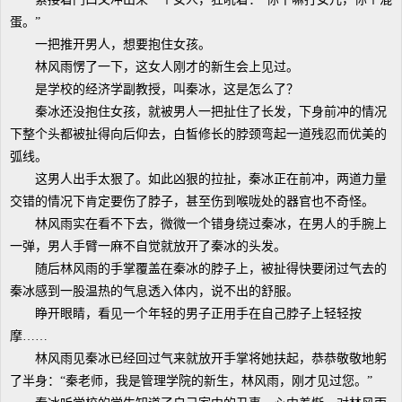
蛋。”
一把推开男人，想要抱住女孩。
林风雨愣了一下，这女人刚才的新生会上见过。
是学校的经济学副教授，叫秦冰，这是怎么了？
秦冰还没抱住女孩，就被男人一把扯住了长发，下身前冲的情况
下整个头都被扯得向后仰去，白皙修长的脖颈弯起一道残忍而优美的
弧线。
这男人出手太狠了。如此凶狠的拉扯，秦冰正在前冲，两道力量
交错的情况下肯定要伤了脖子，甚至伤到喉咙处的器官也不奇怪。
林风雨实在看不下去，微微一个错身绕过秦冰，在男人的手腕上
一弹，男人手臂一麻不自觉就放开了秦冰的头发。
随后林风雨的手掌覆盖在秦冰的脖子上，被扯得快要闭过气去的
秦冰感到一股温热的气息透入体内，说不出的舒服。
睁开眼睛，看见一个年轻的男子正用手在自己脖子上轻轻按
摩……
林风雨见秦冰已经回过气来就放开手掌将她扶起，恭恭敬敬地躬
了半身：“秦老师，我是管理学院的新生，林风雨，刚才见过您。”