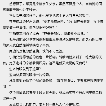
想想算了，毕竟是宁楠亲生父亲，虽然不算是个人，当着她的面
再折磨宁涛也说不过去。
不过看宁楠的样子，他也早不把这个男人当自己的爹了。
在宁楠耳边轻声说道：“秦老师有危险，我们现在去救她，接下来
我要做一些事情，你帮我保密好吗？”
宁楠重重地点了点头，“林哥哥放心，我谁都不会说。”
似乎对能够分享林风雨的秘密又是激动又是得意，而之前的口中
的师兄也自然而然地换成了哥哥。
两边的景色忽然变换，快的不可思议。
宁楠只觉得眼前的景色一片模糊，转瞬间就来到了一栋大楼的天
台，定了定神的宁楠看看四周，这不是新天大厦的天台吗？
怎么转眼就到了这里？
望向林风雨的眼神一片惊异。
林风雨对她做了个嘘的动作说：“跟在我身边，不要离开我两步范
围。”
这个叫邱总的五爷手段太过无耻，林风雨实在不放心把宁楠单独
留在一边。
反正以自己的能力，要对付一些凡人也不是很难。