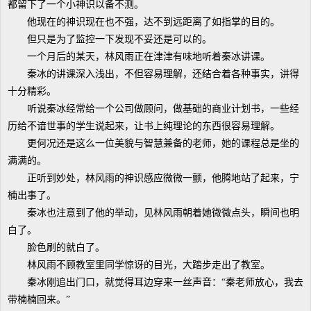
都留下了一个小神识以备不测。
他现在的神识现在也不强，达不到远距离了如指掌的目的。
但只是为了监控一下发现不妥还是可以的。
一个月后的某天，林风雨正在津津有味地听着秦冰讲课。
秦冰的讲课深入浅出，不但容易理解，还结合着各种事实，讲得
十分精彩。
听说秦冰经常给一个公司做顾问，做基础的商业计划书，一些经
历给不谙世事的学生说起来，让书上纯理论的东西很容易理解。
更何况还是这么一位美貌与智慧兼备的老师，她的课程总是坐的
满满的。
正听到妙处，林风雨的神识感应微微一颤，他腾地站了起来，宁
楠出事了。
秦冰也注意到了他的举动，见林风雨朝着她微微点头，瞬间也明
白了。
脸色刷的就白了。
林风雨不顾教室里同学惊讶的目光，大踏步走出了教室。
秦冰刚追出门口，就觉得耳边穿来一丝声音：“秦老师放心，我去
带楠楠回来。”