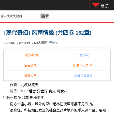
导航
你的位置：
首页
>
都市激情
[现代奇幻] 风雨情缘 (共四卷 162章)
2026-01-17 06:03:19 |
7378人围观 |
评论:
0
书包小说网
7色小说
色色漫画
囚爱（民国H）
禁漫天堂
极品淫乱合集
作者︰九叔林笑天
标签：NTR 后宫 异世界 爽文 母女花
##第一卷 第01章 神秘少年
南方一座小城，城外的深山老林在夜里漆黑不见五指。
很奇怪，科技如此发达的社会里这片地方似乎人迹罕至。要知