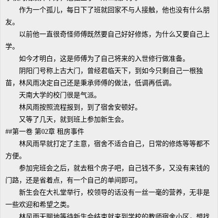
作为一个孤儿，每日下了班就回家不与人接触，他也没有什么朋
友。
以前他一直很奇怪师傅既然要自己好好修炼，为什么又要自己上
学。
如今才明白，这是师傅为了自己将来的入世修行做准备。
阴阳门号称上古大门，曾经君临天下，到如今只剩自己一根独
苗，林风雨决定自己还是秉承师傅的做法，低调再低调。
天南大学的校门很是气派。
林风雨按照流程报到，到了宿舍安顿好。
又等了几天，就到班上参加新生会。
##第一卷 第02章 租房事件
林风雨早就打定了主意，宿舍不适合自己，日常的修炼等等都不
方便。
参加完班会之后，就去租个房子吧，自己钱不多，又没有来钱的
门路，还是省着点，有一个自己的单间即可。
新生会在大礼堂举行，校领导的话没有一丝一毫的营养，无非是
一些欢迎和希望之类。
林风雨无聊地等待新生会结束就来到学校的教师宿舍小区，想找