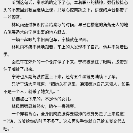
听到这句话，秦冰略略定下了心，本着职业的精神，强行按捺心
头的不安回到教室继续上课，只是心惊肉跳之下，讲课的声音都带了
一丝颤音。
林风雨通过神识传音给秦冰的时候，早已在楼道的角落无人的地
方施展遁术向宁楠出事的地方赶去。
一辆不起眼的半旧面包车，宁楠就在里面。
林风雨不疾不徐地跟着，车上的人发现不了自己，他并不急着出
手。
面包车在郊外的一个仓库停了下来，宁楠被蒙住了眼睛，胶带封
住了嘴扯了出来。
宁涛也从副驾驶位置上下来，还有五个墨镜男陆续下了车。
只听宁涛大声喊道：“把她关在这里，通知秦冰自己来领人，如果
不是一个人，就杀了她女儿。”
彷佛被扯下来的，不是他的女儿。
林风雨强忍着怒火，隐在一旁观察。
一个穿着背心，全身肌肉膨胀得要爆炸的纹身男走了上来说道：
“宁涛，五爷给你的时间不多了。这次再失手你就自己给五爷交代去
吧。”