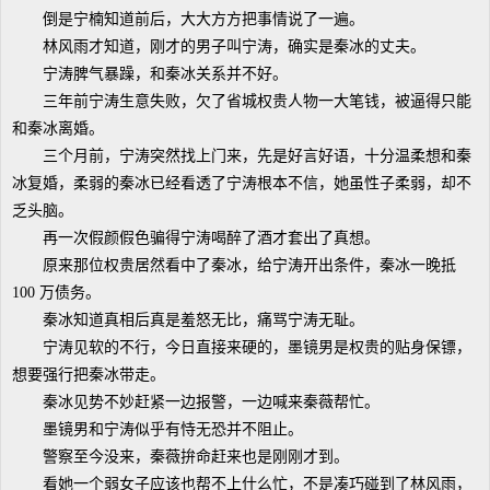
倒是宁楠知道前后，大大方方把事情说了一遍。
林风雨才知道，刚才的男子叫宁涛，确实是秦冰的丈夫。
宁涛脾气暴躁，和秦冰关系并不好。
三年前宁涛生意失败，欠了省城权贵人物一大笔钱，被逼得只能
和秦冰离婚。
三个月前，宁涛突然找上门来，先是好言好语，十分温柔想和秦
冰复婚，柔弱的秦冰已经看透了宁涛根本不信，她虽性子柔弱，却不
乏头脑。
再一次假颜假色骗得宁涛喝醉了酒才套出了真想。
原来那位权贵居然看中了秦冰，给宁涛开出条件，秦冰一晚抵
100 万债务。
秦冰知道真相后真是羞怒无比，痛骂宁涛无耻。
宁涛见软的不行，今日直接来硬的，墨镜男是权贵的贴身保镖，
想要强行把秦冰带走。
秦冰见势不妙赶紧一边报警，一边喊来秦薇帮忙。
墨镜男和宁涛似乎有恃无恐并不阻止。
警察至今没来，秦薇拚命赶来也是刚刚才到。
看她一个弱女子应该也帮不上什么忙，不是凑巧碰到了林风雨，