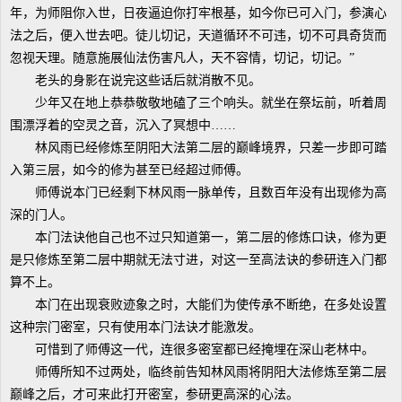
年，为师阻你入世，日夜逼迫你打牢根基，如今你已可入门，参演心
法之后，便入世去吧。徒儿切记，天道循环不可违，切不可具奇货而
忽视天理。随意施展仙法伤害凡人，天不容情，切记，切记。”
老头的身影在说完这些话后就消散不见。
少年又在地上恭恭敬敬地磕了三个响头。就坐在祭坛前，听着周
围漂浮着的空灵之音，沉入了冥想中……
林风雨已经修炼至阴阳大法第二层的巅峰境界，只差一步即可踏
入第三层，如今的修为甚至已经超过师傅。
师傅说本门已经剩下林风雨一脉单传，且数百年没有出现修为高
深的门人。
本门法诀他自己也不过只知道第一，第二层的修炼口诀，修为更
是只修炼至第二层中期就无法寸进，对这一至高法诀的参研连入门都
算不上。
本门在出现衰败迹象之时，大能们为使传承不断绝，在多处设置
这种宗门密室，只有使用本门法诀才能激发。
可惜到了师傅这一代，连很多密室都已经掩埋在深山老林中。
师傅所知不过两处，临终前告知林风雨将阴阳大法修炼至第二层
巅峰之后，才可来此打开密室，参研更高深的心法。