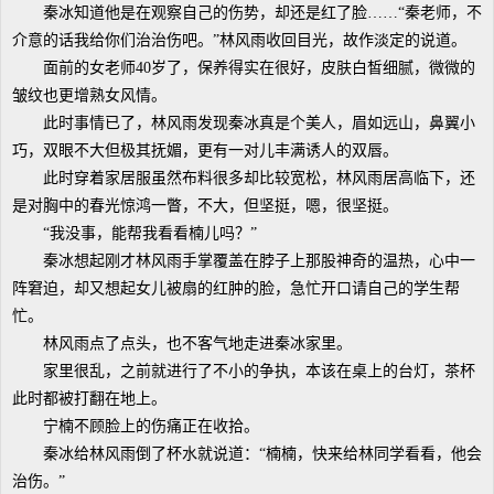
秦冰知道他是在观察自己的伤势，却还是红了脸……“秦老师，不
介意的话我给你们治治伤吧。”林风雨收回目光，故作淡定的说道。
面前的女老师40岁了，保养得实在很好，皮肤白皙细腻，微微的
皱纹也更增熟女风情。
此时事情已了，林风雨发现秦冰真是个美人，眉如远山，鼻翼小
巧，双眼不大但极其抚媚，更有一对儿丰满诱人的双唇。
此时穿着家居服虽然布料很多却比较宽松，林风雨居高临下，还
是对胸中的春光惊鸿一瞥，不大，但坚挺，嗯，很坚挺。
“我没事，能帮我看看楠儿吗？”
秦冰想起刚才林风雨手掌覆盖在脖子上那股神奇的温热，心中一
阵窘迫，却又想起女儿被扇的红肿的脸，急忙开口请自己的学生帮
忙。
林风雨点了点头，也不客气地走进秦冰家里。
家里很乱，之前就进行了不小的争执，本该在桌上的台灯，茶杯
此时都被打翻在地上。
宁楠不顾脸上的伤痛正在收拾。
秦冰给林风雨倒了杯水就说道：“楠楠，快来给林同学看看，他会
治伤。”