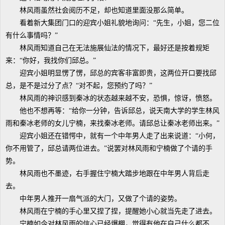
林风雨虽然社会阅历不足，却也知道里面没那么简单。
看着新大集团门口的迎宾小姐礼貌地询问：“先生，小姐，您二位
有什么事情吗？”
林风雨知道自己在无法施展仙法的情况下，最好还是按着规矩
来：“你好，我找你们邱总。”
迎宾小姐明显愣了愣，邱总的宾客非富即贵，这两位开口要找邱
总，是不是过分了点？“对不起，您预约了吗？”
林风雨的神识感到秦冰的状态越来越不安，恐惧，惊讶，愤怒。
他也不想再等：“给你一分钟，告诉邱总，说天南大学的学生林风
雨和秦冰老师的女儿宁楠，来找秦冰老师。请邱总让秦冰老师出来。”
迎宾小姐还在错愕中，就有一个中年男人走了出来说道：“小何，
你不用管了，邱总请两位进去。”说罢对林风雨和宁楠做了个请的手
势。
林风雨也不墨迹，右手握住宁楠大踏步地跟在中年男人背后走
去。
中年男人推开一扇气派的大门，又做了个请的姿势。
林风雨在宁楠的手心里又捏了捏，提醒她小心就当先走了进去。
宁楠如今对林风雨的信心已经爆棚，觉得有他在自己什么都不