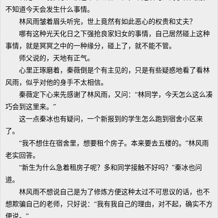
不知道今天会发生什么事情。
林风雨皱着眉头听完，世上竟然有如此恶心的权贵和丈夫？
哪有这种光天化日之下强抢良家妇女的事情，自己居然碰上这种
事情，就是冥冥之中的一种缘分，碰上了，就不能不管。
师父说的，天地有正气。
心里正琢磨着，秦薇倒是个有主见的，只是有些疑惑地看了看林
风雨，似乎对他的身手不太相信。
秦薇定下心来先感谢了林风雨，又问：“林同学，今天怎么这么凑
巧会到这里来。”
这一点秦冰也有疑问，一个新报到的学生怎么跑到宿舍小区来
了。
“我不想住在宿舍里，想要租个房子。本来要去五楼的。”林风雨
老实回答。
“新生为什么急着租房子呢？多和同学接触不好吗？”秦冰也问
道。
林风雨不想说自己是为了修炼方便这种太过不可思议的话，也不
想欺骗自己的老师，只好说：“我有我自己的理由，对不起，确实不方
便说。”