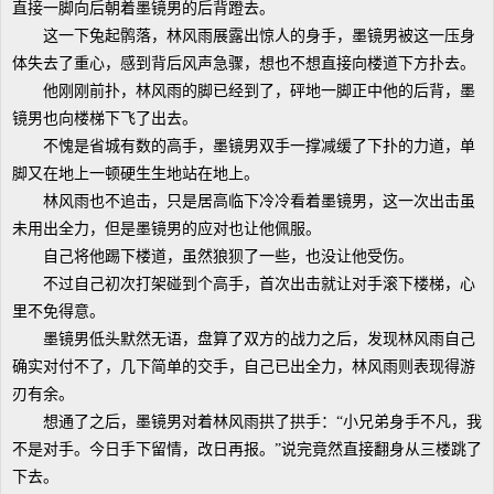
直接一脚向后朝着墨镜男的后背蹬去。
这一下兔起鹘落，林风雨展露出惊人的身手，墨镜男被这一压身
体失去了重心，感到背后风声急骤，想也不想直接向楼道下方扑去。
他刚刚前扑，林风雨的脚已经到了，砰地一脚正中他的后背，墨
镜男也向楼梯下飞了出去。
不愧是省城有数的高手，墨镜男双手一撑减缓了下扑的力道，单
脚又在地上一顿硬生生地站在地上。
林风雨也不追击，只是居高临下冷冷看着墨镜男，这一次出击虽
未用出全力，但是墨镜男的应对也让他佩服。
自己将他踢下楼道，虽然狼狈了一些，也没让他受伤。
不过自己初次打架碰到个高手，首次出击就让对手滚下楼梯，心
里不免得意。
墨镜男低头默然无语，盘算了双方的战力之后，发现林风雨自己
确实对付不了，几下简单的交手，自己已出全力，林风雨则表现得游
刃有余。
想通了之后，墨镜男对着林风雨拱了拱手：“小兄弟身手不凡，我
不是对手。今日手下留情，改日再报。”说完竟然直接翻身从三楼跳了
下去。