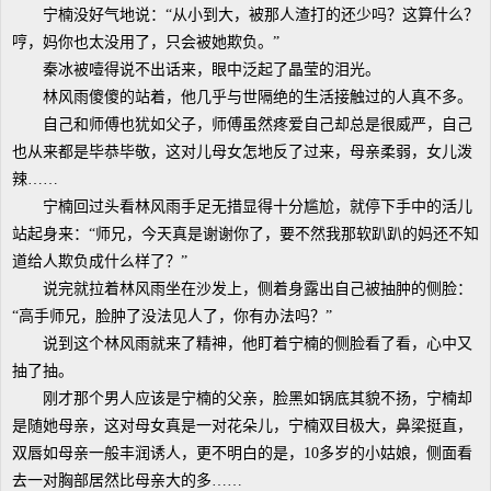
宁楠没好气地说：“从小到大，被那人渣打的还少吗？这算什么？
哼，妈你也太没用了，只会被她欺负。”
秦冰被噎得说不出话来，眼中泛起了晶莹的泪光。
林风雨傻傻的站着，他几乎与世隔绝的生活接触过的人真不多。
自己和师傅也犹如父子，师傅虽然疼爱自己却总是很威严，自己
也从来都是毕恭毕敬，这对儿母女怎地反了过来，母亲柔弱，女儿泼
辣……
宁楠回过头看林风雨手足无措显得十分尴尬，就停下手中的活儿
站起身来：“师兄，今天真是谢谢你了，要不然我那软趴趴的妈还不知
道给人欺负成什么样了？”
说完就拉着林风雨坐在沙发上，侧着身露出自己被抽肿的侧脸：
“高手师兄，脸肿了没法见人了，你有办法吗？”
说到这个林风雨就来了精神，他盯着宁楠的侧脸看了看，心中又
抽了抽。
刚才那个男人应该是宁楠的父亲，脸黑如锅底其貌不扬，宁楠却
是随她母亲，这对母女真是一对花朵儿，宁楠双目极大，鼻梁挺直，
双唇如母亲一般丰润诱人，更不明白的是，10多岁的小姑娘，侧面看
去一对胸部居然比母亲大的多……