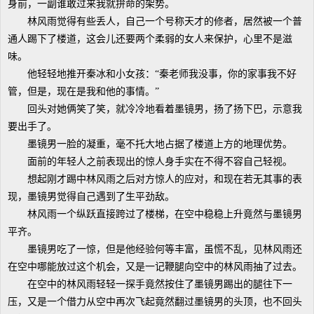
身前，一副谁敢过来我就拚命的架势。
林风雨觉得有些丢人，自己一个号称天才的修者，居然被一个普
通人踢下了楼道，这会儿还要两个柔弱的女人来保护，心里不是滋
味。
他轻轻地推开秦冰和小女孩：“秦老师我没事，你的家事我不好
管，但是，现在是我和他的事情。”
回头对她俩笑了笑，就冷冷地看着墨镜男，扬了扬下巴，示意我
要出手了。
墨镜男一脸的凝重，毫不托大地占据了楼道上方的地理优势。
面前的年轻人之前表现出的惊人身手实在不得不容自己轻视。
想起刚才踢中林风雨之后对方惊人的应对，和现在若无其事的表
现，墨镜男觉得自己遇到了生平劲敌。
林风雨一个纵跃直接跨过了楼梯，在空中稳稳上升竟然与墨镜男
平齐。
墨镜男吃了一惊，但是他经验何等丰富，虽慌不乱，见林风雨还
在空中哪能放过这个机会，又是一记鞭腿向空中的林风雨抽了过去。
在空中的林风雨轻轻一探手竟然按住了墨镜男踢出的腿往下一
压，又是一个借力从空中再次飞起竟然翻过墨镜男的头顶，也不回头