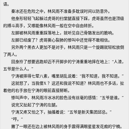
语。
秦冰还在危险之中，林风雨不准备多耽误时间以防意外。
他身形轻轻飞起躲过虎哥的扫堂腿直接下踩，虎哥虽然也是顶级
的搏斗高手，又哪能像林风雨一般在空中自由转折。
左脚被林风雨重重踩落地上，就听见自己骨骼发出的脆响。
左脚已经废了？虎哥撕心裂肺的惨叫中还觉得不敢相信。
另外两个黑衣人更加不是对手，林风雨只是一个旋踢就轻松放倒
了两人。
回身拎了想要逃跑却迈不开脚步的宁涛重重地摔在地上：“人渣，
五爷是什么人。”
宁涛被摔得七荤八素，嘴里胡乱说着：“我不知道，我不知道。”
这就怒了，当我傻X ？这还和我说不知道？林风雨也不多话，扯
着他的右手放在宁涛的眼前直接掰断。
惨叫声中，林风雨冷冰冰的脸色没有丝毫的感情：“五爷是谁。”
说完又扯起了宁涛的左腿。
宁涛又疼又怕之下，抽搐着说：“五爷是新天集团邱总。”
“哼。”
撇了一眼还在边上被林风雨的身手震得满眼星星发花痴的宁楠。