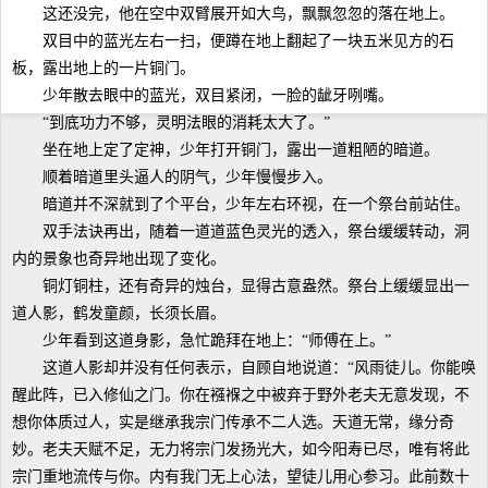
这还没完，他在空中双臂展开如大鸟，飘飘忽忽的落在地上。
双目中的蓝光左右一扫，便蹲在地上翻起了一块五米见方的石
板，露出地上的一片铜门。
少年散去眼中的蓝光，双目紧闭，一脸的龇牙咧嘴。
“到底功力不够，灵明法眼的消耗太大了。”
坐在地上定了定神，少年打开铜门，露出一道粗陋的暗道。
顺着暗道里头逼人的阴气，少年慢慢步入。
暗道并不深就到了个平台，少年左右环视，在一个祭台前站住。
双手法诀再出，随着一道道蓝色灵光的透入，祭台缓缓转动，洞
内的景象也奇异地出现了变化。
铜灯铜柱，还有奇异的烛台，显得古意盎然。祭台上缓缓显出一
道人影，鹤发童颜，长须长眉。
少年看到这道身影，急忙跪拜在地上：“师傅在上。”
这道人影却并没有任何表示，自顾自地说道：“风雨徒儿。你能唤
醒此阵，已入修仙之门。你在襁褓之中被弃于野外老夫无意发现，不
想你体质过人，实是继承我宗门传承不二人选。天道无常，缘分奇
妙。老夫天赋不足，无力将宗门发扬光大，如今阳寿已尽，唯有将此
宗门重地流传与你。内有我门无上心法，望徒儿用心参习。此前数十