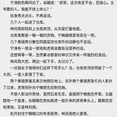
宁涛脸色瞬间白了，谄媚道：“虎哥，这次肯定不会，您放心。五
爷要的人，我能不拼上命么？”
纹身男点点头，不再说话。
几个人一起进了仓库。
林风雨轻轻跃上仓库房顶，从天窗打量地面。
仓库里都是一箱一箱的货物，宁楠被随意地丢在一旁。
几个墨镜男分散在四面监控仓库外的动静也不说话。
宁涛有一搭没一搭地和虎哥说着些没营养的话。
还想再等一等，忽然秦冰那里的神识又传来一阵强烈的波动。
林风雨大怒，两边一起下手，太过分了。
一对弱女子值得你们这样下死手么？当，仓库房顶突然破了一个
大洞，一道人影落了下来。
两个墨镜男毫无表示地倒在地上，另外两个墨镜男急忙向人影扑
了过来，虎哥则扑向宁楠想先控制住她。
不想人影动作奇快，竟然后发先至，直接把宁楠抱在怀里，左腿
蹬地一个旋身，右脚踢在势如疯虎一般扑来的虎哥拳头上，飘飘忽忽
地落地，正是林风雨。
松开封住宁楠眼口的布条胶带，林风雨怒火更甚。