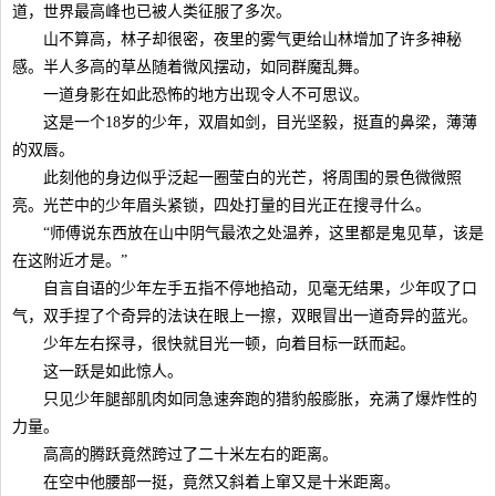
道，世界最高峰也已被人类征服了多次。
山不算高，林子却很密，夜里的雾气更给山林增加了许多神秘
感。半人多高的草丛随着微风摆动，如同群魔乱舞。
一道身影在如此恐怖的地方出现令人不可思议。
这是一个18岁的少年，双眉如剑，目光坚毅，挺直的鼻梁，薄薄
的双唇。
此刻他的身边似乎泛起一圈莹白的光芒，将周围的景色微微照
亮。光芒中的少年眉头紧锁，四处打量的目光正在搜寻什么。
“师傅说东西放在山中阴气最浓之处温养，这里都是鬼见草，该是
在这附近才是。”
自言自语的少年左手五指不停地掐动，见毫无结果，少年叹了口
气，双手捏了个奇异的法诀在眼上一擦，双眼冒出一道奇异的蓝光。
少年左右探寻，很快就目光一顿，向着目标一跃而起。
这一跃是如此惊人。
只见少年腿部肌肉如同急速奔跑的猎豹般膨胀，充满了爆炸性的
力量。
高高的腾跃竟然跨过了二十米左右的距离。
在空中他腰部一挺，竟然又斜着上窜又是十米距离。