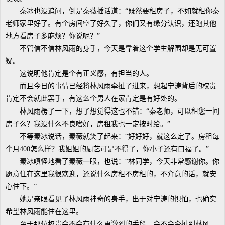
秦冰也没追问，倒是秦薇插话道：“既然要租房子，不如就租你秦
老师家里好了。有个房间空了好久了，你们又有缘分认识，还跑其他
地方看房子多麻烦？你说呢？”
不管信不信林风雨的身手，今天是靠着这个学生解围却是无可置
疑。
这说明他肯定是个有正义感，有担当的人。
而且今日的事情已经将林风雨牵扯了进来，想起宁涛背后的权贵
肯定不会就此罢手，有这么个男人在家肯定是有好处的。
林风雨楞了一下，想了想觉得这也不错：“秦老师，可以租您一间
房子么？我没什么不良嗜好，房租我也一定按时给。”
不等秦冰说话，秦薇就笑了起来：“好好好，就这么定了。房租每
个月400怎么样？我姐姐的厨艺可是不得了，你小子还有口福了。”
秦冰嗔怪地看了秦薇一眼，也说：“林同学，今天非常感谢你。你
愿意住在这里我很欢迎，还说什么房租不房租的，不介意的话，就安
心住下。”
她是亲眼看见了林风雨神奇的身手，出于对宁涛的惧怕，也确实
希望林风雨能住在这里。
至于那位权贵会不会有什么更激烈的手段，会不会牵扯到林风